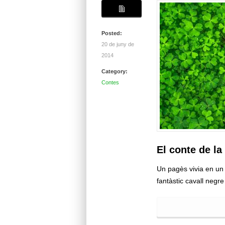
Posted:
20 de juny de
2014
Category:
Contes
El conte de l
Un pagès vivia en un 
fantàstic cavall negre 