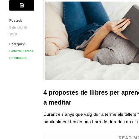
Posted:
8 de juliol de
2019
Category:
General
,
Llibres
recomanats
4 propostes de llibres per apren
a meditar
Durant els anys que vaig dur a terme els tallers
habitualment tenien una hora de durada i on els
READ M