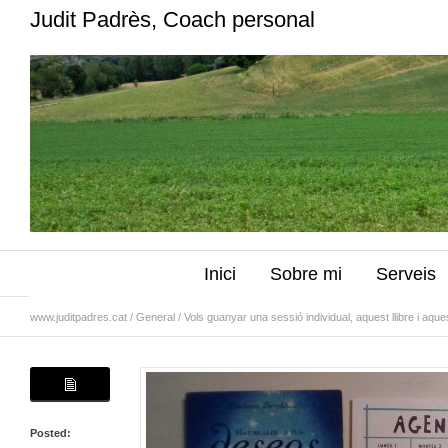
Judit Padrès, Coach personal
Inici
Sobre mi
Serveis
www.juditpadres.cat
/
General
/
Vols guanyar una sessió individual, aquest llibre i aqu
Posted: