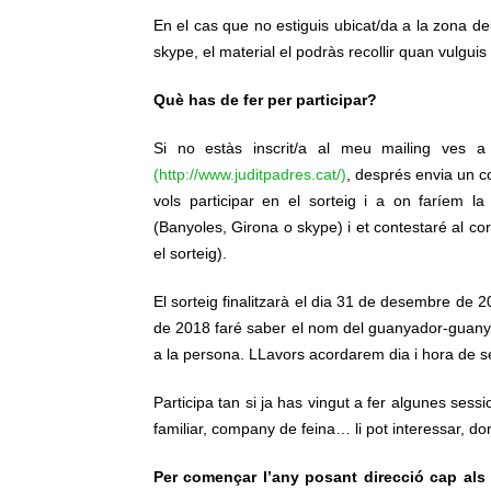
En el cas que no estiguis ubicat/da a la zona d
skype, el material el podràs recollir quan vulguis 
Què has de fer per participar?
Si no estàs inscrit/a al meu mailing ves a 
(http://www.juditpadres.cat/)
, després envia un c
vols participar en el sorteig i a on faríem la
(Banyoles, Girona o skype) i et contestaré al co
el sorteig).
El sorteig finalitzarà el dia 31 de desembre de 20
de 2018 faré saber el nom del guanyador-guanya
a la persona. LLavors acordarem dia i hora de se
Participa tan si ja has vingut a fer algunes sess
familiar, company de feina… li pot interessar, donc
Per començar l’any posant direcció cap als 