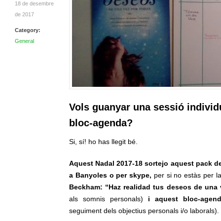
18 de desembre
de 2017
Category:
General
Vols guanyar una sessió individu
bloc-agenda?
Si, sí! ho has llegit bé.
Aquest Nadal 2017-18 sortejo aquest pack de 
a Banyoles o per skype,
per
si no estàs per l
Beckham: “Haz realidad tus deseos de una
als somnis personals)
i aquest bloc-agend
seguiment dels objectius personals i/o laborals).