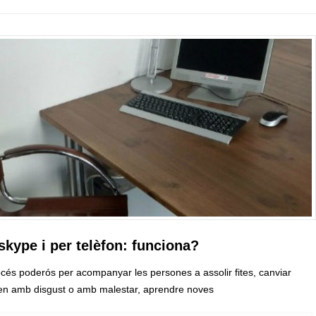
skype i per telèfon: funciona?
cés poderós per acompanyar les persones a assolir fites, canviar
uen amb disgust o amb malestar, aprendre noves