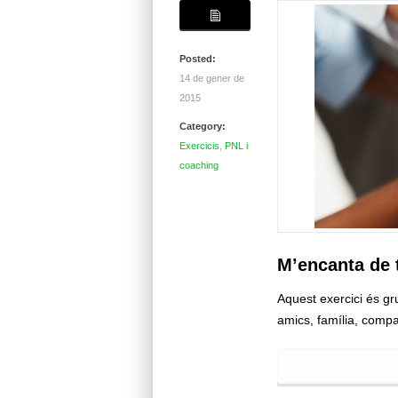
Posted:
14 de gener de
2015
Category:
Exercicis
,
PNL i
coaching
M’encanta de
Aquest exercici és gr
amics, família, comp