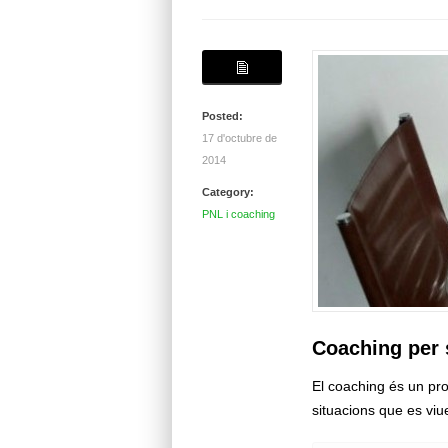
Posted:
17 d'octubre de
2014
Category:
PNL i coaching
Coaching per 
El coaching és un pro
situacions que es vi