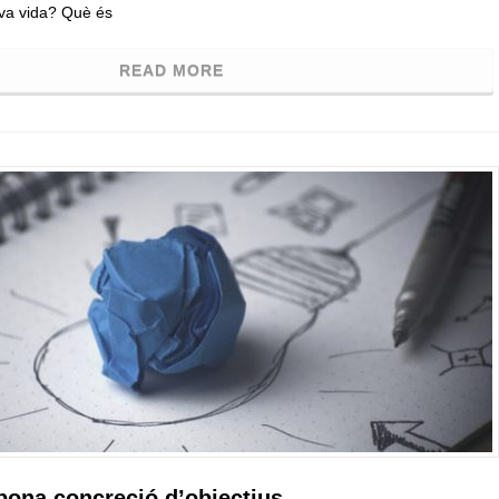
teva vida? Què és
READ MORE
 bona concreció d’objectius