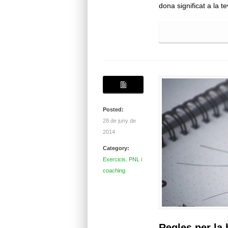
dona significat a la 
Posted:
28 de juny de
2014
Category:
Exercicis
,
PNL i
coaching
Regles per la