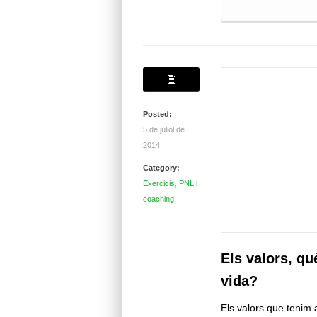
Posted:
5 de juliol de
2014
Category:
Exercicis
,
PNL i
coaching
Els valors, qu
vida?
Els valors que tenim a