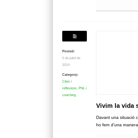
Posted:
5 de juliol de
2014
Category:
Cites i
reflexions
,
PNL i
coaching
Vivim la vida
Davant una situació 
ho fem d’una manera 