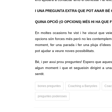
I UNA PREGUNTA EXTRA QUE POT ANAR BÉ
QUINA OPCIÓ (O OPCIONS) MÉS HI HA QUE
En moltes ocasions he vist i he viscut que v
opcions són forces més però no les contemplem 
moment, fer una parada i fer una pluja d’idee
pot ajudar a veure noves possibilitats.
Bé, i per avui prou preguntes! Espero que aqueste
algun moment i que et segueixin dirigint a una 
sentit.
bones preguntes
Coaching a Banyoles
Coac
preguntes poderoses