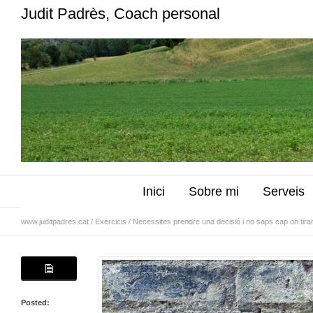
Judit Padrès, Coach personal
Inici
Sobre mi
Serveis
www.juditpadres.cat
/
Exercicis
/
Necessites prendre una decisió i no saps cap on tira
Posted: