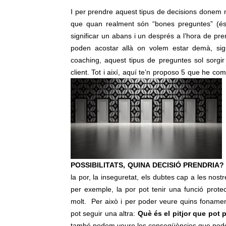
I per prendre aquest tipus de decisions donem 
que quan realment són “bones preguntes” (és 
significar un abans i un després a l’hora de p
poden acostar allà on volem estar demà, sigu
coaching, aquest tipus de preguntes sol sorgi
client. Tot i així, aquí te’n proposo 5 que he co
POSSIBILITATS
,
QUINA DECISIÓ PRENDRIA?
la por, la inseguretat, els dubtes cap a les nostr
per exemple, la por pot tenir una funció protec
molt. Per això i per poder veure quins fonamen
pot seguir una altra:
Què és el pitjor que pot 
també podem veure les conseqüències que poden d