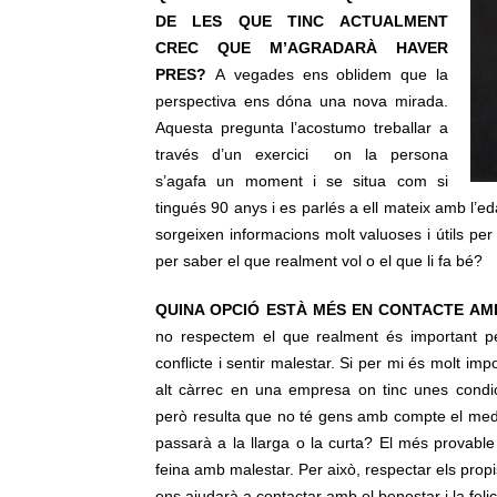
DE LES QUE TINC ACTUALMENT
CREC QUE M’AGRADARÀ HAVER
PRES?
A vegades ens oblidem que la
perspectiva ens dóna una nova mirada.
Aquesta pregunta l’acostumo treballar a
través d’un exercici on la persona
s’agafa un moment i se situa com si
tingués 90 anys i es parlés a ell mateix amb l’
sorgeixen informacions molt valuoses i útils per
per saber el que realment vol o el que li fa bé?
QUINA OPCIÓ ESTÀ MÉS EN CONTACTE AM
no respectem el que realment és important pe
conflicte i sentir malestar. Si per mi és molt imp
alt càrrec en una empresa on tinc unes condic
però resulta que no té gens amb compte el med
passarà a la llarga o la curta? El més provable
feina amb malestar. Per això, respectar els propi
ens ajudarà a contactar amb el benestar i la felici