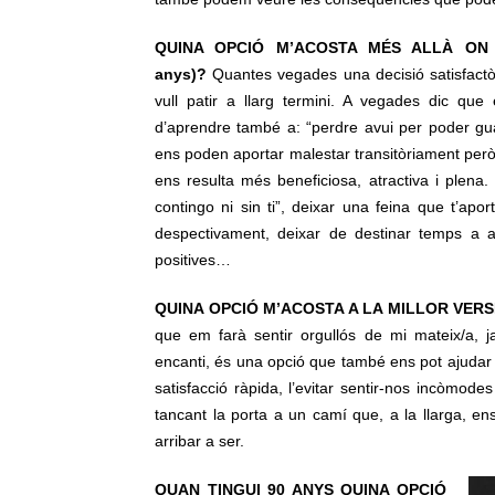
QUINA OPCIÓ M’ACOSTA MÉS ALLÀ ON 
anys)?
Quantes vegades una decisió satisfactò
vull patir a llarg termini. A vegades dic q
d’aprendre també a: “perdre avui per poder gu
ens poden aportar malestar transitòriament però
ens resulta més beneficiosa, atractiva i plena.
contingo ni sin ti”, deixar una feina que t’apo
despectivament, deixar de destinar temps a a
positives…
QUINA OPCIÓ M’ACOSTA A LA MILLOR VERS
que em farà sentir orgullós de mi mateix/a, 
encanti, és una opció que també ens pot ajudar m
satisfacció ràpida, l’evitar sentir-nos incòmo
tancant la porta a un camí que, a la llarga, 
arribar a ser.
QUAN TINGUI 90 ANYS QUINA OPCIÓ