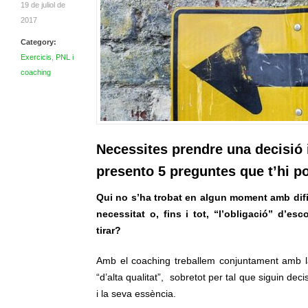
19 de juliol de
2017
Category:
Exercicis
,
PNL i
coaching
Necessites prendre una decisió i
presento 5 preguntes que t’hi p
Qui no s’ha trobat en algun moment amb difi
necessitat o, fins i tot, “l’obligació” d’e
tirar?
Amb el coaching treballem conjuntament amb l
“d’alta qualitat”, sobretot per tal que siguin de
i la seva essència.