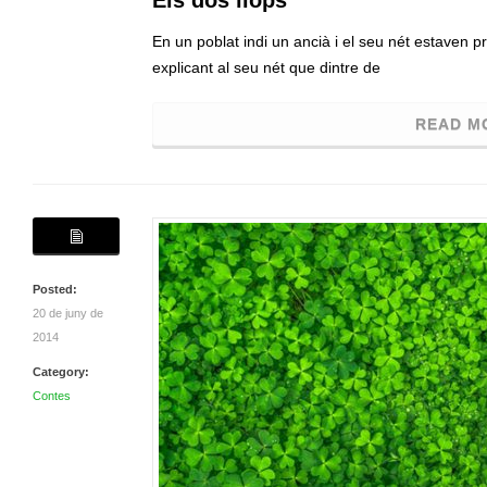
Els dos llops
En un poblat indi un ancià i el seu nét estaven pr
explicant al seu nét que dintre de
READ M
Posted:
20 de juny de
2014
Category:
Contes