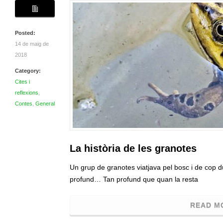
Posted:
14 de maig de
2018
Category:
Cites i
reflexions
,
Contes
,
General
La història de les granotes
Un grup de granotes viatjava pel bosc i de cop d
profund… Tan profund que quan la resta
READ M