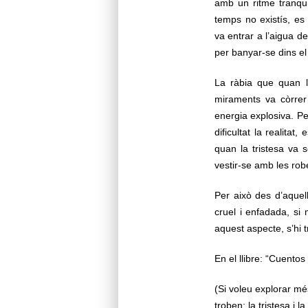
amb un ritme tranqui
temps no existís, es 
va entrar a l’aigua 
per banyar-se dins el 
La ràbia que quan la
miraments va còrrer
energia explosiva. P
dificultat la realita
quan la tristesa va 
vestir-se amb les robe
Per això des d’aquel
cruel i enfadada, si
aquest aspecte, s’hi t
En el llibre: “Cuento
(Si voleu explorar m
troben: la tristesa i 