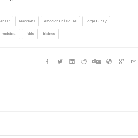
pensar
emocions
emocions bàsiques
Jorge Bucay
metàfora
ràbia
tristesa