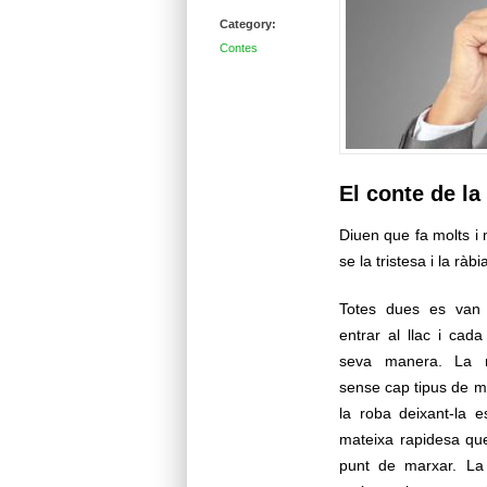
Category:
Contes
El conte de la
Diuen que fa molts i 
se la tristesa i la ràb
Totes dues es van 
entrar al llac i cad
seva manera. La r
sense cap tipus de m
la roba deixant-la 
mateixa rapidesa que
punt de marxar. La t