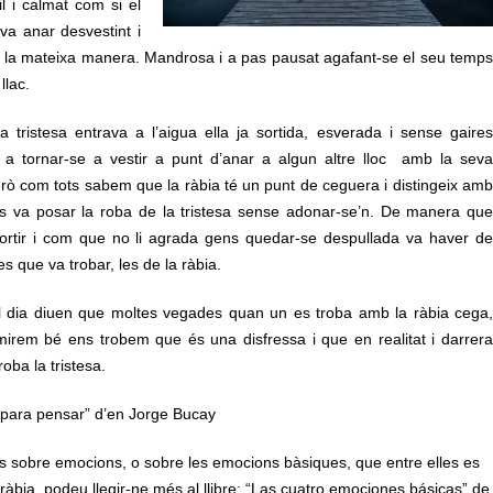
l i calmat com si el
va anar desvestint i
de la mateixa manera. Mandrosa i a pas pausat agafant-se el seu temps
llac.
 tristesa entrava a l’aigua ella ja sortida, esverada i sense gaires
 a tornar-se a vestir a punt d’anar a algun altre lloc amb la seva
erò com tots sabem que la ràbia té un punt de ceguera i distingeix amb
t, es va posar la roba de la tristesa sense adonar-se’n. De manera que
sortir i com que no li agrada gens quedar-se despullada va haver de
s que va trobar, les de la ràbia.
l dia diuen que moltes vegades quan un es troba amb la ràbia cega,
 mirem bé ens trobem que és una disfressa i que en realitat i darrera
roba la tristesa.
s para pensar” d’en Jorge Bucay
és sobre emocions, o sobre les emocions bàsiques, que entre elles es
la ràbia, podeu llegir-ne més al llibre: “Las cuatro emociones básicas” de