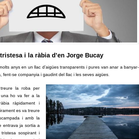
 tristesa i la ràbia d’en Jorge Bucay
molts anys en un llac d’aigües transparents i pures van anar a banyar-
ia, fent-se companyia i gaudint del llac i les seves aigües.
treure la roba per
a una ho va fer a la
àbia ràpidament i
irament es va treure
escampada i amb la
 entrava ja sortia a
ristesa sospirant i