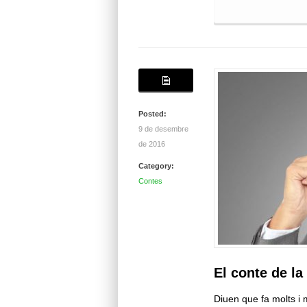
Posted:
9 de desembre
de 2016
Category:
Contes
El conte de la
Diuen que fa molts i 