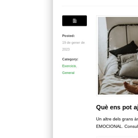
Posted:
19 de gener de
2023
Category:
Exercicis
,
General
Què ens pot a
Un altre dels grans 
EMOCIONAL. Consulte