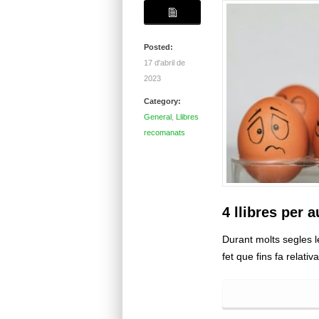
Posted:
17 d'abril de
2023
Category:
General
,
Llibres
recomanats
4 llibres per 
Durant molts segles 
fet que fins fa rela