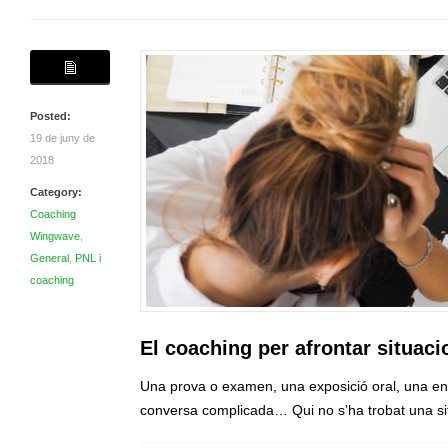
Posted:
19 de juny de
2018
Category:
Coaching
Wingwave
,
General
,
PNL i
coaching
El coaching per afrontar situaci
Una prova o examen, una exposició oral, una ent
conversa complicada… Qui no s’ha trobat una s